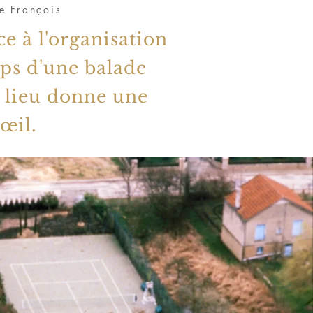
e François
e à l'organisation
ps d'une balade
n lieu donne une
œil.