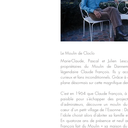
Le Moulin de Cloclo
Marie-Claude, Pascal et Julien Lesc
propriétaires du Moulin de Danne
légendaire Claude François. Ils y accu
curieux et fans inconditionnels. Grâce à
plane désormais sur cette magnifique d
C’est en 1964 que Claude François, à l
paisible pour s’échapper des project
d’admirateurs, découvre un moulin du 
cœur d’un petit village de l’Essonne : 
l’idole choisit alors d’abriter sa famille 
En quatorze ans de présence et neuf a
François fait du Moulin « sa maison du