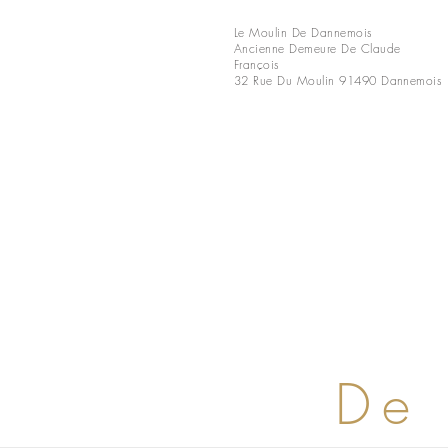
Le Moulin De Dannemois
Ancienne Demeure De Claude
François
32 Rue Du Moulin
91490 Dannemois
De 