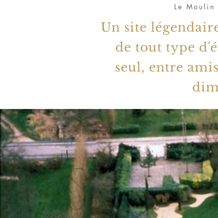
Le Moulin
Un site légendair
de tout type
d'
seul, entre ami
dim