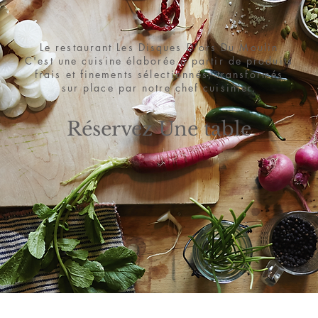
Le restaurant Les Disques D'ors Du Moulin
C'est une cuisine élaborée à partir de produits
frais et finements
sélectionnés,
transformés
sur place par notre chef cuisinier.
Réservez Une table