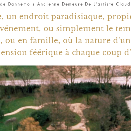
 de Dannemois Ancienne Demeure De L'artiste Claud
e, un endroit paradisiaque, propic
événement, ou simplement le tem
s, ou en famille, où la nature d'u
ension féérique à
chaque
coup d'