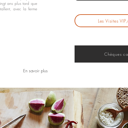
ngt ans plus tard que
tallent, avec la ferme
Les Visites V
Chèques ca
En savoir plus