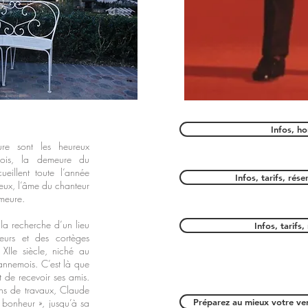
Infos, ho
ure sont les heureux
mois, la demeure du
eillent toute l’année
Infos, tarifs, rés
 eux, l’âme du chanteur
emeure.
a recherche d’un lieu
Infos, tarifs
eurs et des cortèges
XIIe siècle, niché au
Dannemois. C’est là que
et de recevoir ses amis.
ns de travaux, Claude
 bonheur », jusqu’à sa
Préparez au mieux votre ven