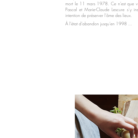
mort le 11 mars 1978. Ce n’est que vi
Pascal et Marie-Claude Lescure s’y ins
intention de préserver l’âme des lieux.
À l’état d’abandon jusqu’en 1998 ...