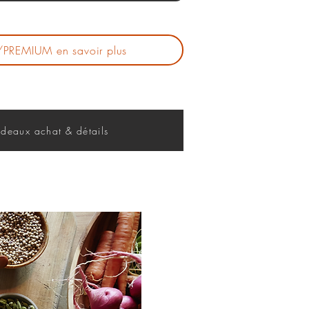
IP/PREMIUM en savoir plus
deaux achat & détails