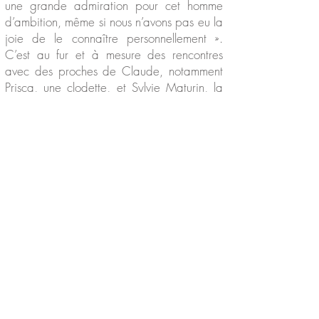
une grande admiration pour cet homme
d’ambition, même si nous n’avons pas eu la
joie de le connaître personnellement ».
C’est au fur et à mesure des rencontres
avec des proches de Claude, notamment
Prisca, une clodette, et Sylvie Maturin, la
dernière habilleuse du chanteur, que le
projet est né dans leur esprit : « le Moulin
de Dannemois était un sujet de
conversation récurrent ». Alors, lorsque le
moulin a été mis en vente, ils l’ont acheté et
l’aventure a commencé. À l’époque
boulangers, ils quittent leur Périgord natal,
bientôt rejoints par leur fils Julien, et se
lancent courageusement dans la rénovation
du domaine. « Lorsque nous y avons mis les
pieds pour la première fois, se souvient
Marie-Claude Lescure, je n’en ai pas cru
mes yeux : ce n’était plus qu’une ruine. La
demeure et ses jardins, laissés à l’abandon