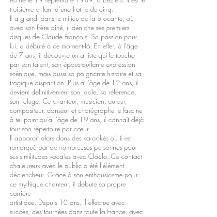
troisième enfant d’une fratrie de cinq.
Il a grandi dans le milieu de la brocante, où
avec son frère aîné, il déniche ses premiers
disques de Claude François. Sa passion pour
lui, a débuté à ce moment-là. En effet, à l’âge
de 7 ans, il découvre un artiste qui le touche
par son talent, son époustouflante expression
scénique, mais aussi sa poignante histoire et sa
tragique disparition. Puis à l’âge de 12 ans, il
devient définitivement son idole, sa référence,
son refuge. Ce chanteur, musicien, auteur,
compositeur, danseur et chorégraphe le fascine
à tel point qu’à l’âge de 19 ans, il connaît déjà
tout son répertoire par cœur.
Il apparaît alors dans des karaokés où il est
remarqué par de nombreuses personnes pour
ses similitudes vocales avec Cloclo. Ce contact
chaleureux avec le public a été l’élément
déclencheur. Grâce à son enthousiasme pour
ce mythique chanteur, il débute sa propre
carrière
artistique. Depuis 10 ans, il effectue avec
succès, des tournées dans toute la France, avec