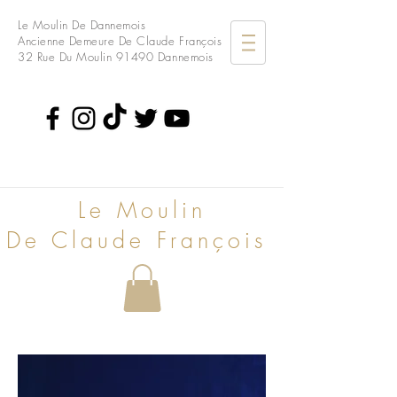
Le Moulin De Dannemois
Ancienne Demeure De Claude François
32 Rue Du Moulin
91490 Dannemois
Le Moulin
De Claude François