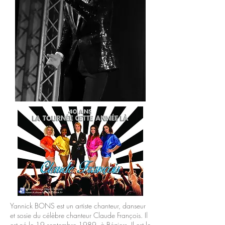
Yannick BONS est un artiste chanteur, danseur
et sosie du célèbre chanteur Claude François. Il
est né le 19 septembre 1989, à Béziers. Il est le