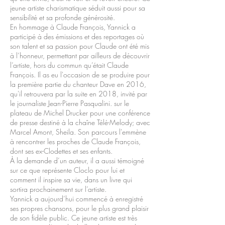
jeune artiste charismatique séduit aussi pour sa
sensibilité et sa profonde générosité.
En hommage à Claude François, Yannick a
participé à des émissions et des reportages où
son talent et sa passion pour Claude ont été mis
à l’honneur, permettant par ailleurs de découvrir
l’artiste, hors du commun qu’était Claude
François. Il as eu l'occasion de se produire pour
la première partie du chanteur Dave en 2016,
qu'il retrouvera par la suite en 2018, invité par
le journaliste Jean-Pierre Pasqualini. sur le
plateau de Michel Drucker pour une conférence
de presse destiné à la chaîne Télé-Melody; avec
Marcel Amont, Sheila. Son parcours l'emmène
à rencontrer les proches de Claude François,
dont ses ex-Clodettes et ses enfants.
À la demande d’un auteur, il a aussi témoigné
sur ce que représente Cloclo pour lui et
comment il inspire sa vie, dans un livre qui
sortira prochainement sur l’artiste.
Yannick a aujourd’hui commencé à enregistré
ses propres chansons, pour le plus grand plaisir
de son fidèle public. Ce jeune artiste est très