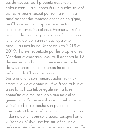
ses danseuses, où il présente des shows
éblouissants. Il a su conquérir un public, touché
par sa ferveur et séduit par son talent. Il. va
aussi donner des représentations en Belgique,
où Claude était tant apprécié et où tous
l’attendent avec impatience. Monter sur scène
pour rendre hommage à son modèle, est pour
lui une évidence. Yannick s’est également
produit au moulin de Dannemois en 2018 et
2019. Il a été recontacté par les propriétaires,
Monsieur et Madame Lescure. Il donnera le 12
décembre prochain, un nouveau spectacle
dans cet endroit unique, empreint de la
présence de Claude François.
Ses prestations sont remarquables. Yannick
embellit la vie et donne du rêve à son public et
à ses fans. Il contribue également à faire
connaître et aimer son idole aux nouvelles
générations. Sa ressemblance si troublante, sa
voix si semblable touche son public, le
transporte et le rend véritablement heureux, tant
il donne de lui, comme Claude. Lorsque l’on a
vu Yannick BONS une fois sur scène, on a
qu’une envie, c’est le voir et le revoir encore. Ce