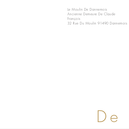
Le Moulin De Dannemois
Ancienne Demeure De Claude
François
32 Rue Du Moulin
91490 Dannemois
De 