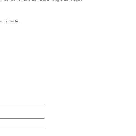
sans hésiter.
t restez informé.
Le Moulin 
32 Rue Du 
 en remplissant le
Tel : +33 
Toutes reprodu
de photographi