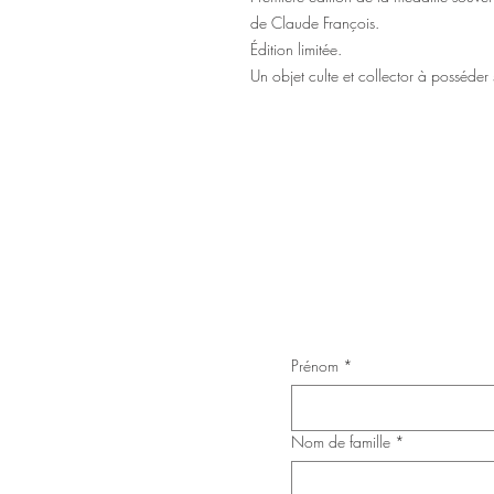
de Claude François.
Édition limitée.
Un objet culte et collector à posséder 
Rejoignez notre communauté e
Ne manquez aucune actualité
formulaire ci-dessous :
Prénom
*
Nom de famille
*