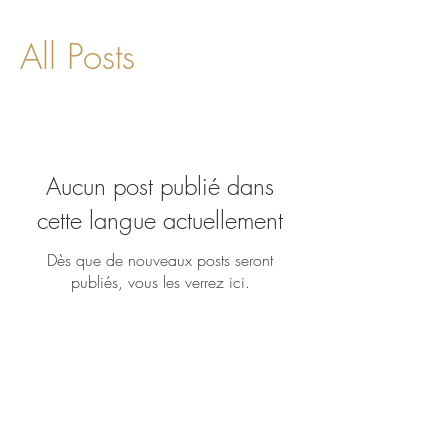
All Posts
Aucun post publié dans
cette langue actuellement
Dès que de nouveaux posts seront
publiés, vous les verrez ici.
Rejoignez notre communauté et restez
informé.
Ne manquez aucune actualité en remplissant
le formulaire ci-dessous :