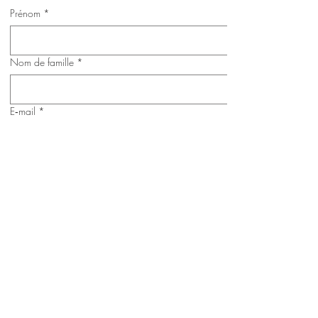
Prénom
*
Nom de famille
*
E‑mail
*
Téléphone mobile
*
Adresse postale
Envoyer
Le Moulin De Dannemois