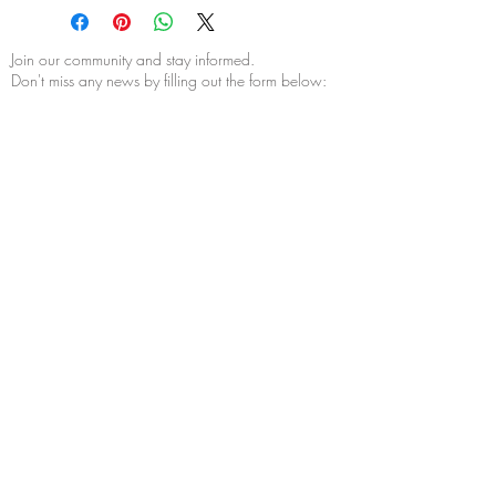
l'assurance livraison proposée au
moment de l'achat afin d'être assuré
contre toute casse ou perte du ou des
Join our community and stay informed.
objet(s) acheté(s).
Don't miss any news by filling out the form below:
Name
*
Surname
*
E‑mail
*
Phone number
*
Mailing address