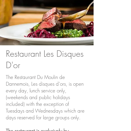
Restaurant Les Disques
D'or
The Restaurant Du Moulin de
Dannemois, Les disques d'ors, is open
every day, lunch service only,
(weekends and public holidays
included) with the exception of
Tuesdays and Wednesdays which are
days reserved for large groups only.
The restaurant is exclusively by