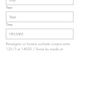
Year
Time
:
Renseigner un horaire souhaité compris entre 
12h15 et 14h00 / Fermé les mardis et 
mercredis.
Nombre de personne adulte
*
Nombre d'enfant de moins de 12 ans
Avez-vous une remarque à formuler ?