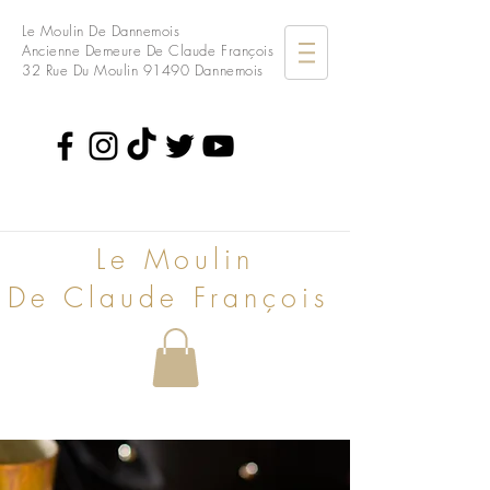
Le Moulin De Dannemois
Ancienne Demeure De Claude François
32 Rue Du Moulin
91490 Dannemois
Le Moulin
De Claude François